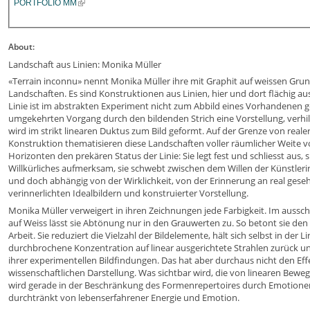
PORTFOLIO MM
About:
Landschaft aus Linien: Monika Müller
«Terrain inconnu» nennt Monika Müller ihre mit Graphit auf weissen Grun
Landschaften. Es sind Konstruktionen aus Linien, hier und dort flächig au
Linie ist im abstrakten Experiment nicht zum Abbild eines Vorhandenen ges
umgekehrten Vorgang durch den bildenden Strich eine Vorstellung, verhilft
wird im strikt linearen Duktus zum Bild geformt. Auf der Grenze von realer
Konstruktion thematisieren diese Landschaften voller räumlicher Weite v
Horizonten den prekären Status der Linie: Sie legt fest und schliesst aus, s
Willkürliches aufmerksam, sie schwebt zwischen dem Willen der Künstleri
und doch abhängig von der Wirklichkeit, von der Erinnerung an real ges
verinnerlichten Idealbildern und konstruierter Vorstellung.
Monika Müller verweigert in ihren Zeichnungen jede Farbigkeit. Im aussch
auf Weiss lässt sie Abtönung nur in den Grauwerten zu. So betont sie den
Arbeit. Sie reduziert die Vielzahl der Bildelemente, hält sich selbst in der
durchbrochene Konzentration auf linear ausgerichtete Strahlen zurück un
ihrer experimentellen Bildfindungen. Das hat aber durchaus nicht den Effe
wissenschaftlichen Darstellung. Was sichtbar wird, die von linearen B
wird gerade in der Beschränkung des Formenrepertoires durch Emotione
durchtränkt von lebenserfahrener Energie und Emotion.