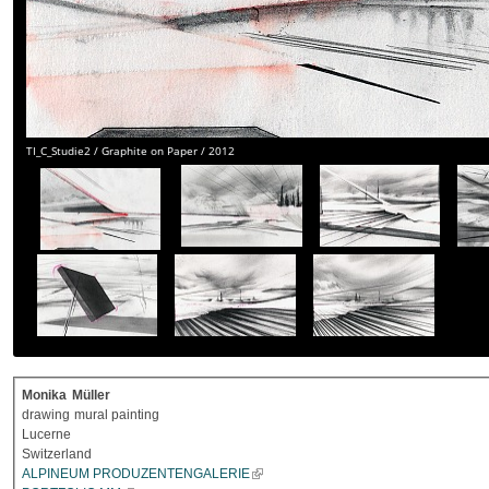
TI_C_Studie2 / Graphite on Paper / 2012
Monika
Müller
drawing
mural painting
Lucerne
Switzerland
ALPINEUM PRODUZENTENGALERIE