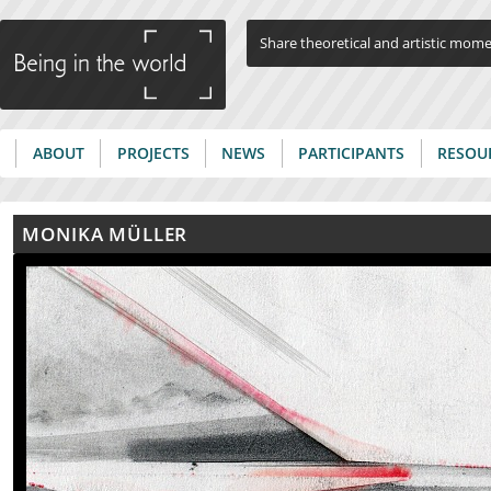
Jump to navigation
Share theoretical and artistic mom
ABOUT
PROJECTS
NEWS
PARTICIPANTS
RESOU
Main menu
MONIKA MÜLLER